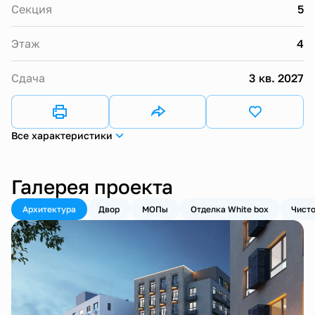
Секция
5
Этаж
4
Сдача
3 кв. 2027
Все характеристики
Галерея проекта
Архитектура
Двор
МОПы
Отделка White box
Чисто