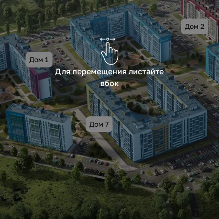
Дом 2
Дом 1
Для перемещения листайте
вбок
Дом 7