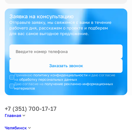
Заявка на консультацию
Отправьте заявку, мы свяжемся с вами в течение
рабочего дня, расскажем о проекте и подберем
для вас самое выгодное предложение.
Заказать звонок
Принимаю
политику конфиденциальности
и даю согласие
на
обработку персональных данных
Даю согласие на
получение рекламно-информационных
материалов
+7 (351) 700-17-17
Главная
Челябинск