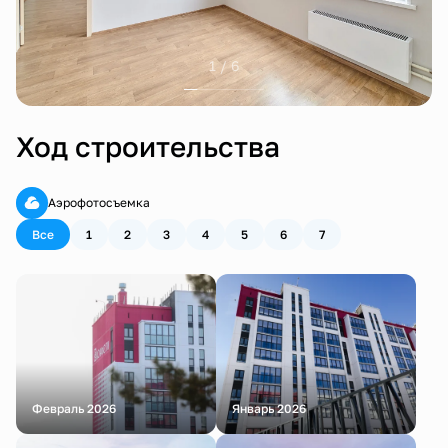
1 / 6
Ход строительства
Аэрофотосъемка
Все
1
2
3
4
5
6
7
Февраль 2026
Январь 2026