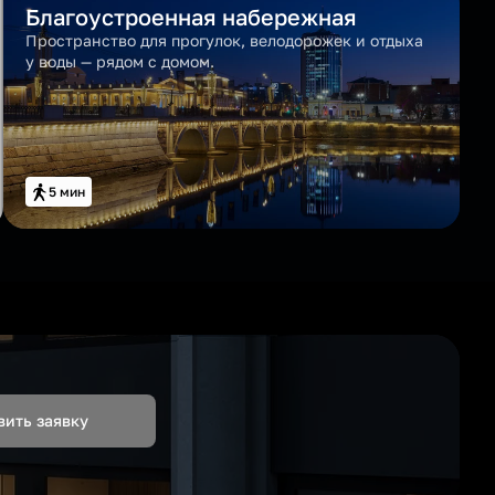
Благоустроенная набережная
Пространство для прогулок, велодорожек и отдыха
у воды — рядом с домом.
5 мин
вить заявку