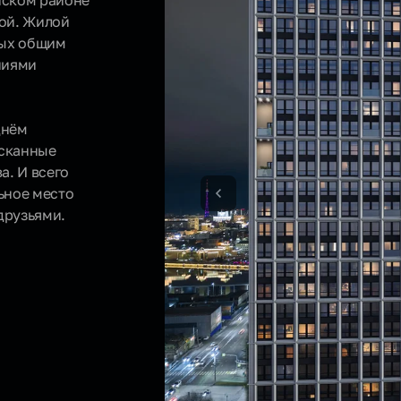
нском районе
ой. Жилой
ных общим
ниями
нём
ысканные
а. И всего
ьное место
друзьями.