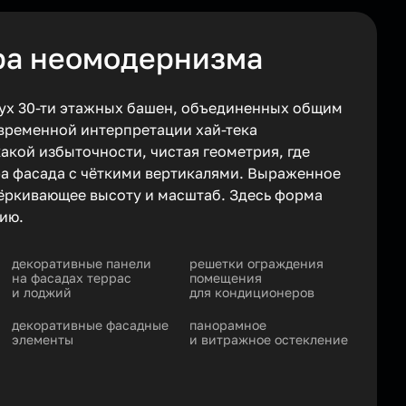
ра неомодернизма
вух 30-ти этажных башен, объединенных общим
ременной интерпретации хай-тека
кой избыточности, чистая геометрия, где
ра фасада с чёткими вертикалями. Выраженное
ёркивающее высоту и масштаб. Здесь форма
ию.
декоративные панели
решетки ограждения
на фасадах террас
помещения
и лоджий
для кондиционеров
декоративные фасадные
панорамное
элементы
и витражное остекление