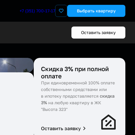
+7 (351) 700-17-17
Выбрать квартиру
Оставить заявку
Скидка 3% при полной
оплате
При единовременной 100% оплате
собственными средствами или
в ипотеку предоставляется
скидка
3%
на любую квартиру в ЖК
"Высота 323"
Оставить заявку