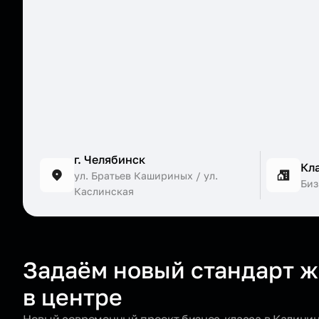
г. Челябинск
Кл
ул. Братьев Кашириных / ул.
Биз
Каслинская
Задаём новый стандарт 
в центре