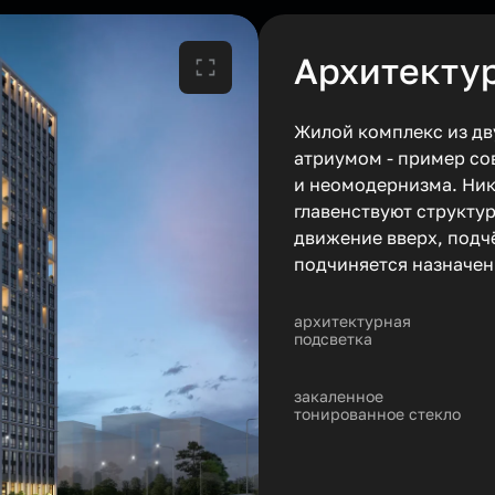
Архитекту
Жилой комплекс из д
атриумом - пример сов
и неомодернизма. Ника
главенствуют структу
движение вверх, подч
подчиняется назначен
архитектурная
подсветка
закаленное
тонированное стекло