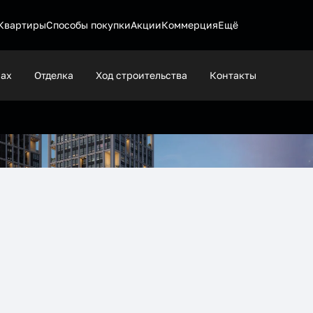
Квартиры
Способы покупки
Акции
Коммерция
Ещё
рах
Отделка
Ход строительства
Контакты