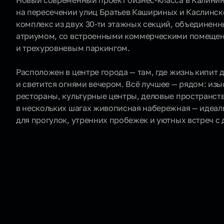
Новый современный проект бизнес-класса в Калини
на пересечении улиц Братьев Кашириных и Каслинск
комплекс из двух 30-ти этажных секций, объединен
атриумом, со встроенными коммерческими помеще
и трехуровневым паркингом.
Расположен в центре города — там, где жизнь кипит д
и светится огнями вечером. Всё лучшее — рядом: из
рестораны, культурные центры, деловые пространств
в нескольких шагах живописная набережная — идеал
для прогулок, утренних пробежек и уютных встреч с 