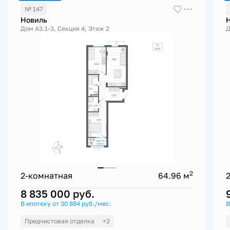
№ 147
Новиль
Дом А3.1-3, Секция 4, Этаж 2
Д
2
2-комнатная
64.96 м
8 835 000
руб.
В ипотеку от 30 884 руб./мес.
В
Предчистовая отделка
+2