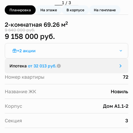
1 / 3
Планировка
На этаже
В корпусе
На генплане
2
2-комнатная 69.26 м
9 640 000 руб.
9 158 000 руб.
+2 акции
Стандартная ипотека от 13,9%
Ипотека
от 32 013 руб.
Семейная ипотека от 4,5% (ЖК Новиль)
Номер квартиры
72
Название ЖК
Новиль
Корпус
Дом А1.1-2
Секция
3