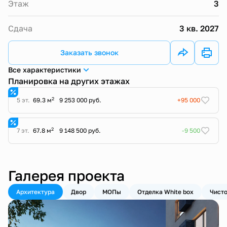
Этаж
3
Сдача
3 кв. 2027
Заказать звонок
Все характеристики
Планировка на других этажах
2
5 эт.
69.3 м
9 253 000 руб.
+95 000
2
7 эт.
67.8 м
9 148 500 руб.
-9 500
Галерея проекта
Архитектура
Двор
МОПы
Отделка White box
Чисто