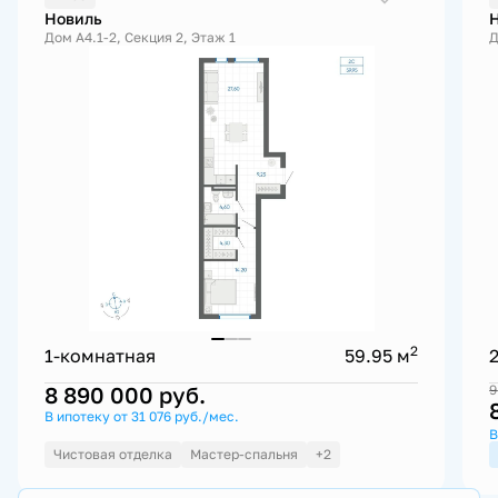
Новиль
Дом А4.1-2, Секция 2, Этаж 1
Д
2
1-комнатная
59.95 м
8 890 000
руб.
9
В ипотеку от 31 076 руб./мес.
В
Чистовая отделка
Мастер-спальня
+2