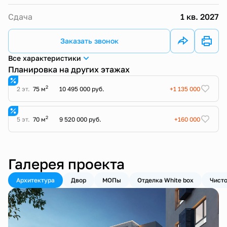
Сдача
1 кв. 2027
Заказать звонок
Все характеристики
Планировка на других этажах
2
2 эт.
75 м
10 495 000 руб.
+1 135 000
2
5 эт.
70 м
9 520 000 руб.
+160 000
Галерея проекта
Архитектура
Двор
МОПы
Отделка White box
Чисто