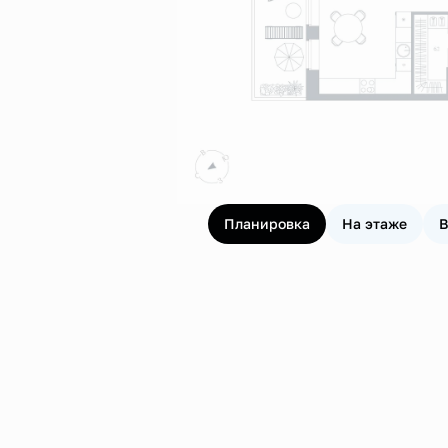
Планировка
На этаже
В