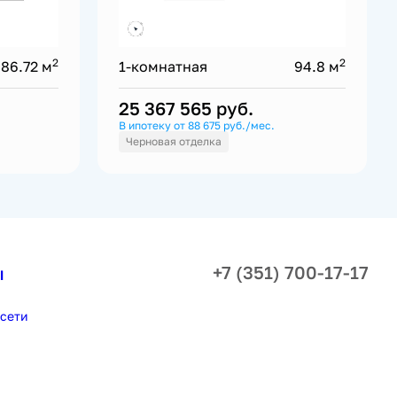
2
2
86.72 м
1-комнатная
94.8 м
25 367 565
руб.
В ипотеку от 88 675 руб./мес.
Черновая отделка
+7 (351) 700-17-17
ы
сети