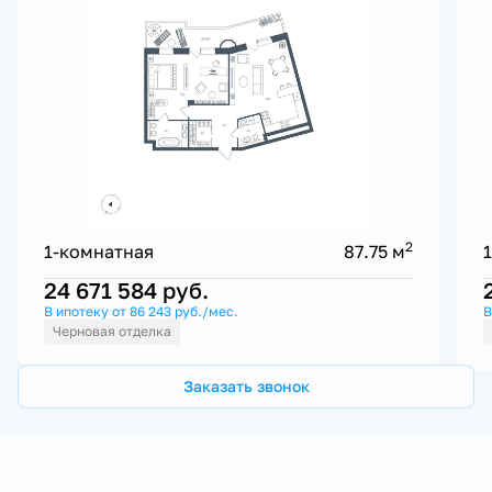
2
1-комнатная
87.75 м
24 671 584
руб.
В ипотеку от 86 243 руб./мес.
В
Черновая отделка
Заказать звонок