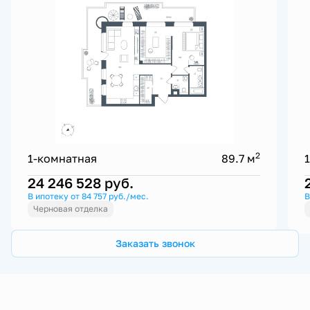
2
1-комнатная
89.7 м
24 246 528
руб.
В ипотеку от 84 757 руб./мес.
В
Черновая отделка
Заказать звонок