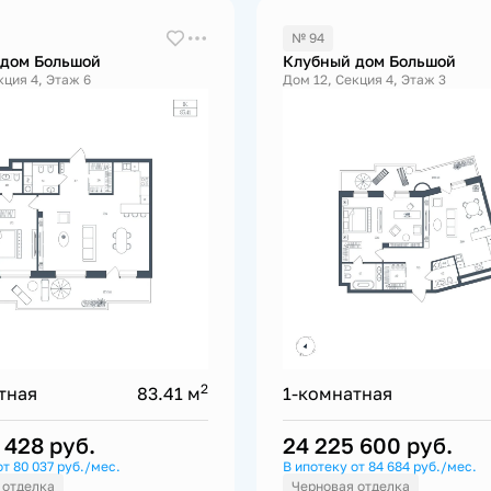
№ 94
 дом Большой
Клубный дом Большой
кция 4, Этаж 6
Дом 12, Секция 4, Этаж 3
2
тная
83.41 м
1-комнатная
6 428
руб.
24 225 600
руб.
от 80 037 руб./мес.
В ипотеку от 84 684 руб./мес.
 отделка
Черновая отделка