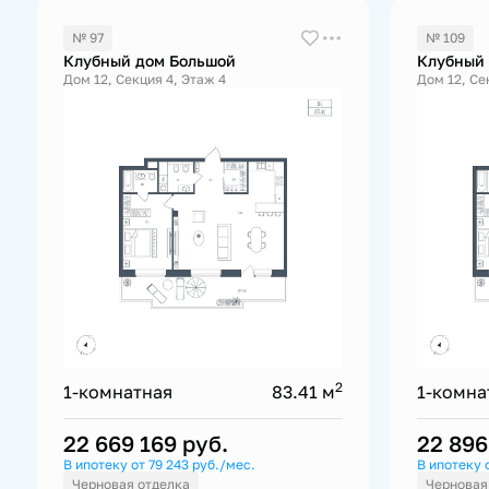
№ 97
№ 109
Клубный дом Большой
Клубный
Дом 12, Секция 4, Этаж 4
Дом 12, Се
2
1-комнатная
83.41 м
1-комна
22 669 169
руб.
22 89
В ипотеку от 79 243 руб./мес.
В ипотеку 
Черновая отделка
Черновая