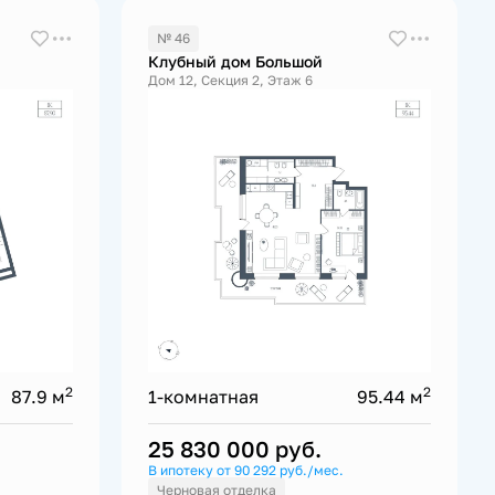
№ 46
Клубный дом Большой
Дом 12, Секция 2, Этаж 6
2
2
87.9 м
1-комнатная
95.44 м
25 830 000
руб.
В ипотеку от 90 292 руб./мес.
Черновая отделка