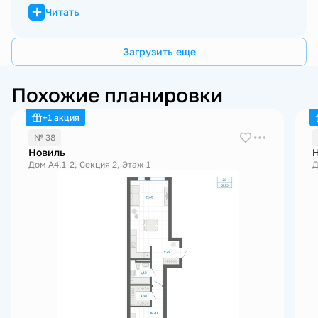
Читать
Загрузить еще
Похожие планировки
+1 акция
№ 38
Новиль
Дом А4.1-2, Секция 2, Этаж 1
Д