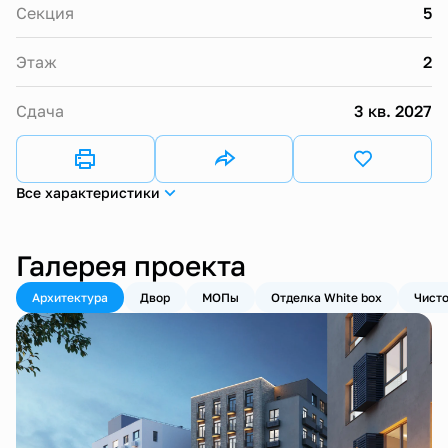
Секция
5
Этаж
2
Сдача
3 кв. 2027
Все характеристики
Галерея проекта
Архитектура
Двор
МОПы
Отделка White box
Чисто