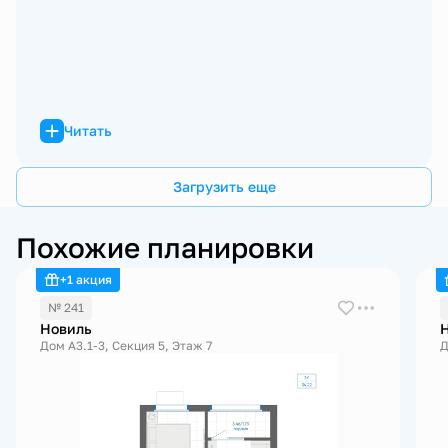
Читать
Загрузить еще
Похожие планировки
+1 акция
№ 241
Новиль
Дом А3.1-3, Секция 5, Этаж 7
Д