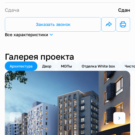
Сдача
Сдан
Заказать звонок
Все характеристики
Галерея проекта
Архитектура
Двор
МОПы
Отделка White box
Чисто