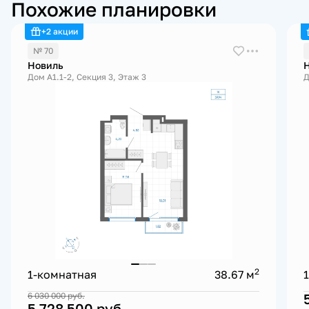
Похожие планировки
+2 акции
№ 70
Новиль
Дом А1.1-2, Секция 3, Этаж 3
Д
2
1-комнатная
38.67 м
6 030 000
руб.
5 728 500
руб.