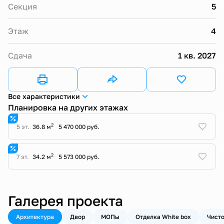
Секция
5
Этаж
4
Сдача
1 кв. 2027
Все характеристики
Планировка на других этажах
2
5 эт.
36.8 м
5 470 000 руб.
2
7 эт.
34.2 м
5 573 000 руб.
Галерея проекта
Архитектура
Двор
МОПы
Отделка White box
Чисто