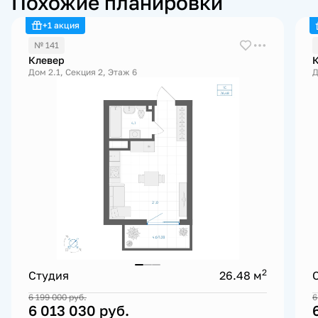
Похожие планировки
+1 акция
№ 141
Клевер
Дом 2.1, Секция 2, Этаж 6
Д
2
Студия
26.48 м
6 199 000
руб.
6
6 013 030
руб.