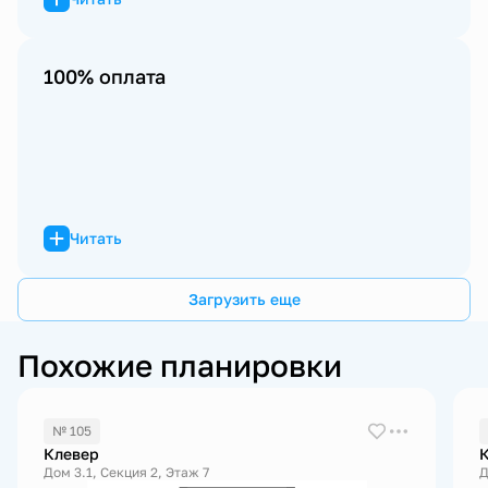
100% оплата
Читать
Загрузить еще
Похожие планировки
№ 105
Клевер
Дом 3.1, Секция 2, Этаж 7
Д