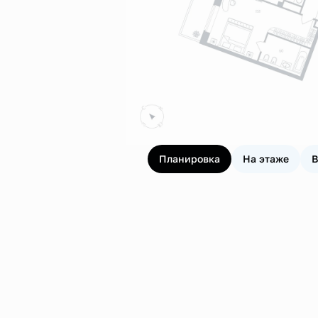
Планировка
На этаже
В