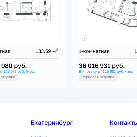
2
тная
133.59 м
1-комнатная
2 980
руб.
36 016 931
руб.
от 127 076 руб./мес.
В ипотеку от 125 901 руб./мес.
 отделка
Черновая отделка
Екатеринбург
Контакт