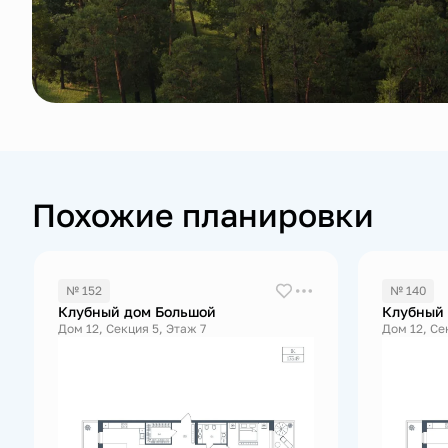
Похожие планировки
№ 152
№ 140
Клубный дом Большой
Клубный
Дом 12, Секция 5, Этаж 7
Дом 12, Се