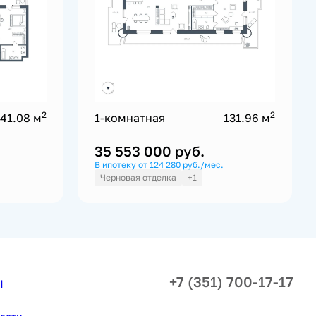
2
2
141.08 м
1-комнатная
131.96 м
35 553 000
руб.
В ипотеку от 124 280 руб./мес.
Черновая отделка
+1
+7 (351) 700-17-17
ы