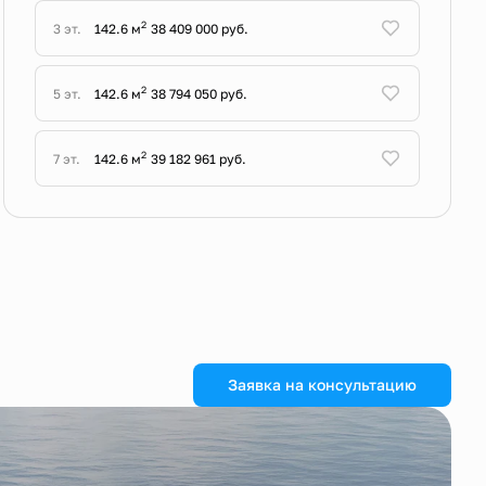
2
3 эт.
142.6 м
38 409 000 руб.
2
5 эт.
142.6 м
38 794 050 руб.
2
7 эт.
142.6 м
39 182 961 руб.
Заявка на консультацию