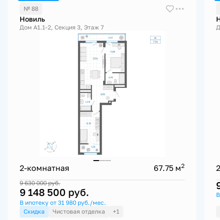
№ 88
Новиль
Дом А1.1-2, Секция 3, Этаж 7
Д
2
2-комнатная
67.75 м
9 630 000
руб.
9 148 500
руб.
В
В ипотеку от 31 980 руб./мес.
Скидка
Чистовая отделка
+1