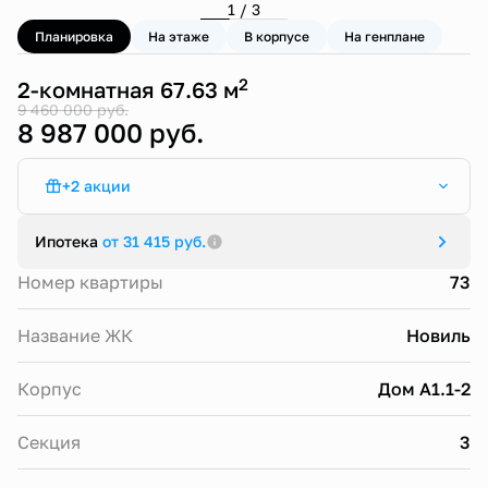
1 / 3
Планировка
На этаже
В корпусе
На генплане
2
2-комнатная 67.63 м
9 460 000 руб.
8 987 000 руб.
+2 акции
Стандартная ипотека от 13,9%
Ипотека
от 31 415 руб.
Семейная ипотека от 4,5% (ЖК Новиль)
Номер квартиры
73
Название ЖК
Новиль
Корпус
Дом А1.1-2
Секция
3