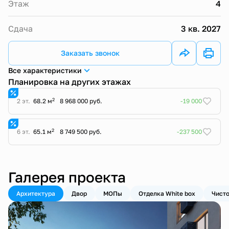
Этаж
4
Сдача
3 кв. 2027
Заказать звонок
Все характеристики
Планировка на других этажах
2
2 эт.
68.2 м
8 968 000 руб.
-19 000
2
6 эт.
65.1 м
8 749 500 руб.
-237 500
Галерея проекта
Архитектура
Двор
МОПы
Отделка White box
Чисто