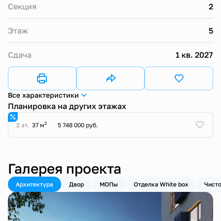
Секция
2
Этаж
5
Сдача
1 кв. 2027
Все характеристики
Планировка на других этажах
2
2 эт.
37 м
5 748 000 руб.
Галерея проекта
Архитектура
Двор
МОПы
Отделка White box
Чисто