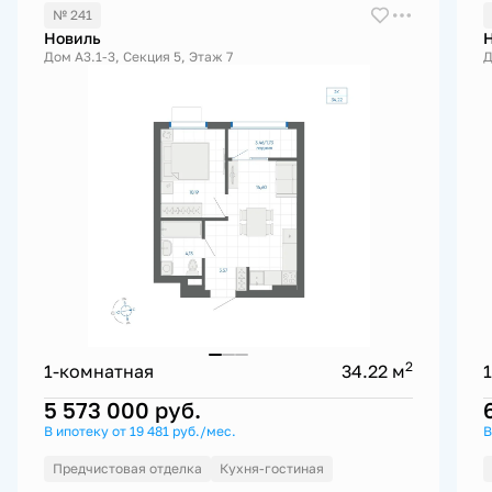
№ 241
Новиль
Дом А3.1-3, Секция 5, Этаж 7
Д
2
1-комнатная
34.22 м
5 573 000
руб.
В ипотеку от 19 481 руб./мес.
В
Предчистовая отделка
Кухня-гостиная