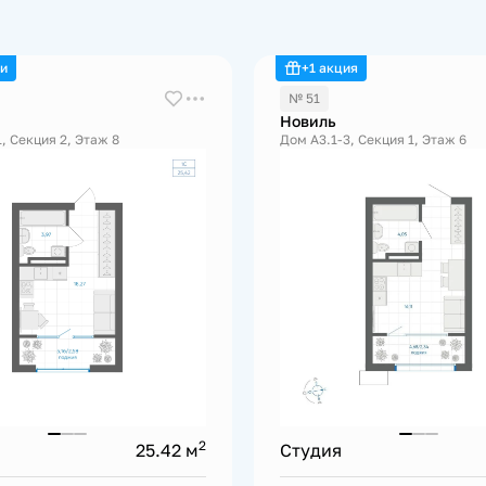
ии
+1 акция
№ 51
Новиль
1, Секция 2, Этаж 8
Дом А3.1-3, Секция 1, Этаж 6
2
25.42 м
Студия