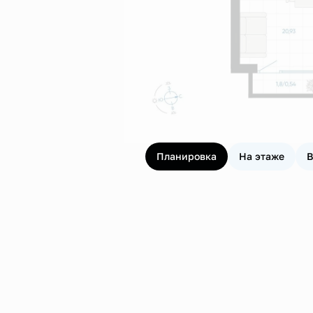
Планировка
На этаже
В