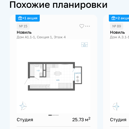
Похожие планировки
+1 акция
+2 акц
№ 15
№ 89
Новиль
Новиль
Дом А1.1-1, Секция 1, Этаж 4
Дом А.3.1-
2
Студия
25.73 м
Студия