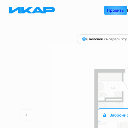
2
Студия
25.52 м
Цена по запросу
Проекты
8 человек
смотрели эту 
Заброни