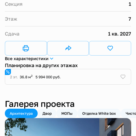
Секция
1
Этаж
7
Сдача
1 кв. 2027
Все характеристики
Планировка на других этажах
2
2 эт.
36.8 м
5 994 000 руб.
Галерея проекта
Архитектура
Двор
МОПы
Отделка White box
Чисто