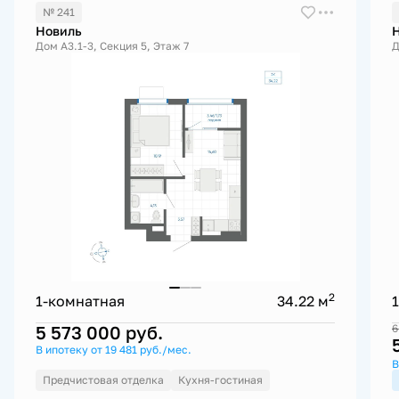
№ 241
Новиль
Дом А3.1-3, Секция 5, Этаж 7
Д
2
1-комнатная
34.22 м
5 573 000
руб.
6
В ипотеку от 19 481 руб./мес.
В
Предчистовая отделка
Кухня-гостиная