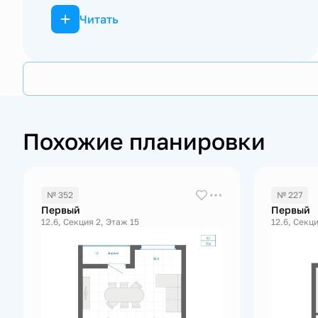
Читать
Похожие планировки
№ 352
№ 227
Первый
Первый
12.6, Секция 2, Этаж 15
12.6, Секци