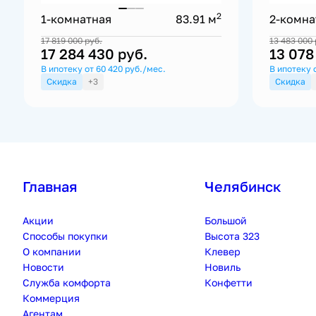
2
1-комнатная
83.91 м
2-комна
17 819 000
руб.
13 483 000
17 284 430
руб.
13 078
В ипотеку от 60 420 руб./мес.
В ипотеку 
Скидка
+3
Скидка
Главная
Челябинск
Акции
Большой
Способы покупки
Высота 323
О компании
Клевер
Новости
Новиль
Служба комфорта
Конфетти
Коммерция
Агентам