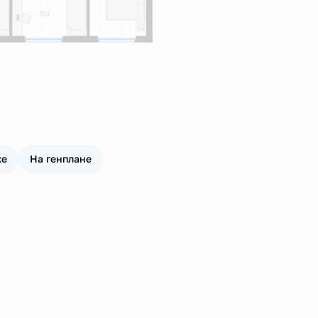
же
На генплане