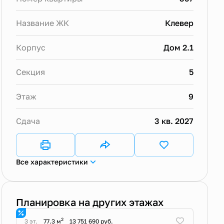
Название ЖК
Клевер
Корпус
Дом 2.1
Секция
5
Этаж
9
Сдача
3 кв. 2027
Все характеристики
Планировка на других этажах
2
3 эт.
77.3 м
13 751 690 руб.