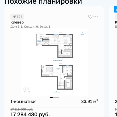
Похожие планировки
№ 394
Клевер
Дом 3.1, Секция 6, Этаж 1
Д
2
1-комнатная
83.91 м
17 819 000
руб.
1
17 284 430
руб.