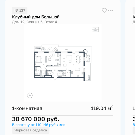
№ 137
Клубный дом Большой
Дом 12, Секция 5, Этаж 4
Д
2
1-комнатная
119.04 м
30 670 000
руб.
В ипотеку от 110 146 руб./мес.
В
Черновая отделка