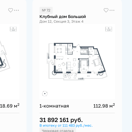
№ 72
Клубный дом Большой
Дом 12, Секция 3, Этаж 4
2
2
118.69 м
1-комнатная
112.98 м
31 892 161
руб.
В ипотеку от 111 483 руб./мес.
Черновая отделка