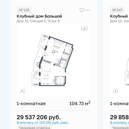
№ 135
№ 147
Клубный дом Большой
Клубный
Дом 12, Секция 5, Этаж 4
Дом 12, Се
2
1-комнатная
104.73 м
1-комна
29 537 206
руб.
29 85
В ипотеку от 103 251 руб./мес.
В ипотеку 
Черновая отделка
Черновая