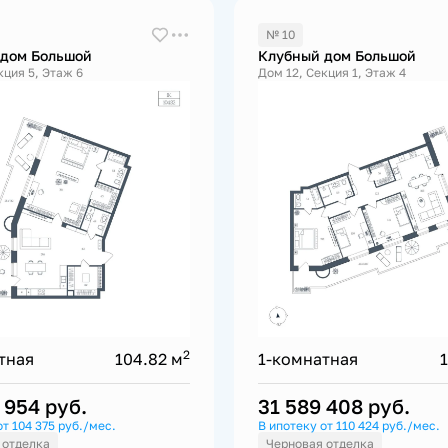
№ 10
 дом Большой
Клубный дом Большой
кция 5, Этаж 6
Дом 12, Секция 1, Этаж 4
2
тная
104.82 м
1-комнатная
8 954
руб.
31 589 408
руб.
от 104 375 руб./мес.
В ипотеку от 110 424 руб./мес.
 отделка
Черновая отделка