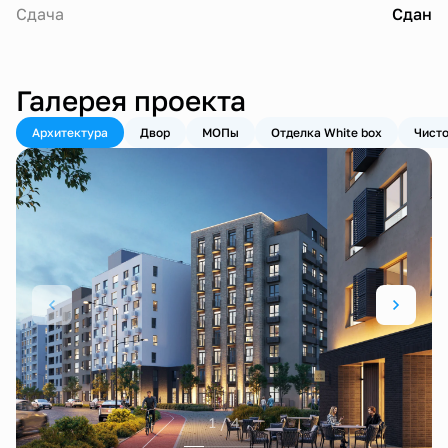
Сдача
Сдан
Галерея проекта
Архитектура
Двор
МОПы
Отделка White box
Чисто
1 / 4