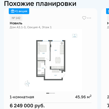
Похожие планировки
+1 акция
№ 142
Новиль
Дом А3.1-3, Секция 4, Этаж 1
Д
2
1-комнатная
45.96 м
6 249 000
руб.