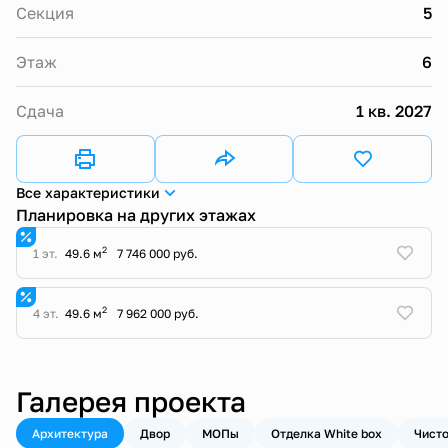
Секция
5
Этаж
6
Сдача
1 кв. 2027
Все характеристики
Планировка на других этажах
2
1 эт.
49.6 м
7 746 000 руб.
2
4 эт.
49.6 м
7 962 000 руб.
Галерея проекта
Архитектура
Двор
МОПы
Отделка White box
Чисто