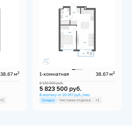
2
2
38.67 м
1-комнатная
38.67 м
6 130 000
руб.
5 823 500
руб.
В ипотеку от 20 357 руб./мес.
+1
Скидка
Чистовая отделка
+1