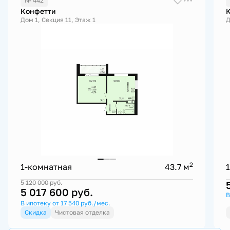
№ 442
Конфетти
Дом 1, Секция 11, Этаж 1
Д
2
1-комнатная
43.7 м
5 120 000
руб.
5 017 600
руб.
В
В ипотеку от 17 540 руб./мес.
Скидка
Чистовая отделка