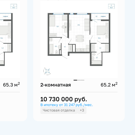
2
2
65.3 м
2-комнатная
65.2 м
10 730 000
руб.
В ипотеку от 31 247 руб./мес.
Чистовая отделка
+3