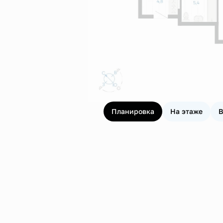
Планировка
На этаже
В