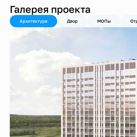
Галерея проекта
Архитектура
Двор
МОПы
От