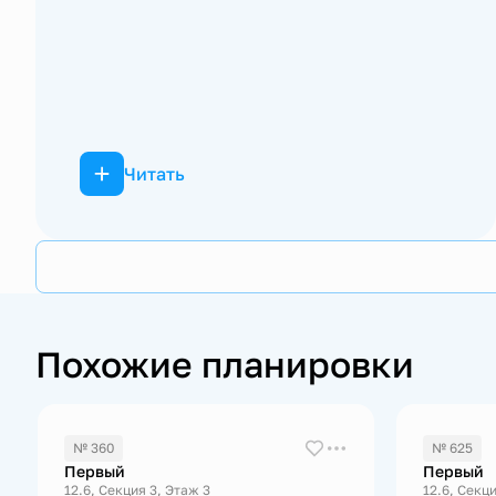
Читать
Похожие планировки
№ 360
№ 625
Первый
Первый
12.6, Секция 3, Этаж 3
12.6, Секци