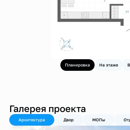
Планировка
На этаже
В
Галерея проекта
Архитектура
Двор
МОПы
От