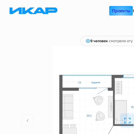
2
2-комнатная
57.4 м
11 260 000 руб.
Проекты
Ипоте
9 человек
смотрели эту 