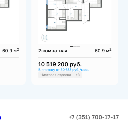
2
2
60.9 м
2-комнатная
60.9 м
10 519 200
руб.
В ипотеку от 30 633 руб./мес.
Чистовая отделка
+3
+7 (351) 700-17-17
ы