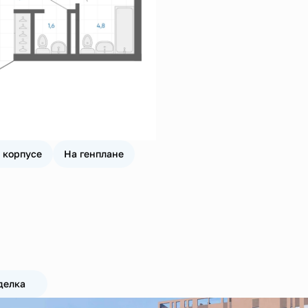
 корпусе
На генплане
делка