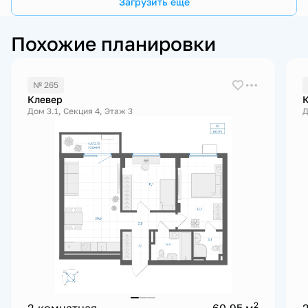
Загрузить еще
Похожие планировки
№ 265
Клевер
Дом 3.1, Секция 4, Этаж 3
Д
2
2-комнатная
60.95 м