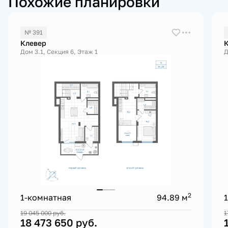
Похожие планировки
№ 391
Клевер
Дом 3.1, Секция 6, Этаж 1
Д
2
1-комнатная
94.89 м
19 045 000
руб.
1
18 473 650
руб.