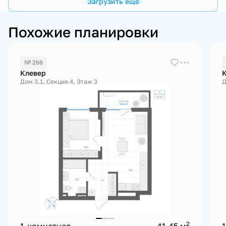
Загрузить еще
Похожие планировки
№ 266
Клевер
Дом 3.1, Секция 4, Этаж 3
Д
2
1-комнатная
41.45 м