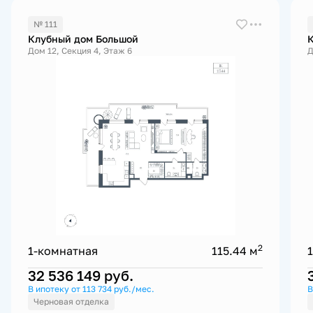
№ 111
Клубный дом Большой
Дом 12, Секция 4, Этаж 6
Д
2
1-комнатная
115.44 м
32 536 149
руб.
В ипотеку от 113 734 руб./мес.
В
Черновая отделка