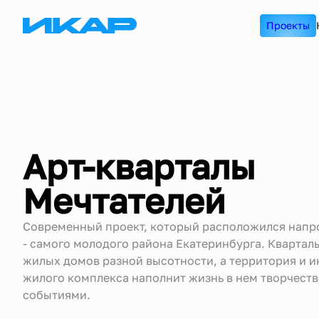
Проекты
Арт-кварталы
Мечтателей
Современный проект, который расположился напро
- самого молодого района Екатеринбурга. Квартал
жилых домов разной высотности, а территория и 
жилого комплекса наполнит жизнь в нем творчест
событиями.