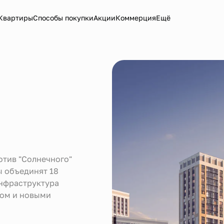
Квартиры
Способы покупки
Акции
Коммерция
Ещё
тив "Солнечного"
ы объединят 18
инфраструктура
вом и новыми