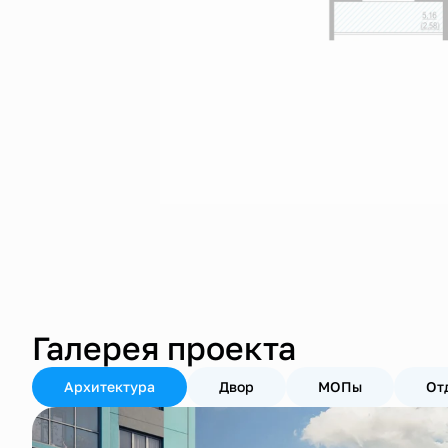
Галерея проекта
Архитектура
Двор
МОПы
От