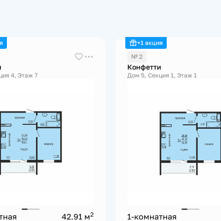
я
+1 акция
№ 2
и
Конфетти
ция 4, Этаж 7
Дом 5, Секция 1, Этаж 1
2
тная
42.91 м
1-комнатная