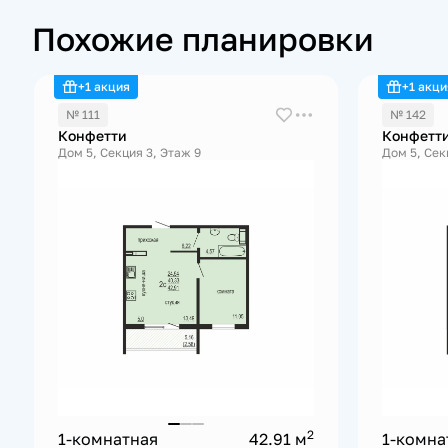
Похожие планировки
+1 акция
+1 акци
№ 111
№ 142
Конфетти
Конфетт
Дом 5, Секция 3, Этаж 9
Дом 5, Сек
2
1-комнатная
42.91 м
1-комна