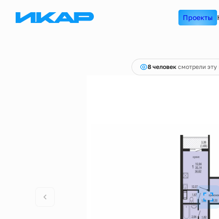
4 830 000 руб.
2
1-комнатная
36.82 м
Проекты
4 733 400 руб.
Ипоте
8 человек
смотрели эту 