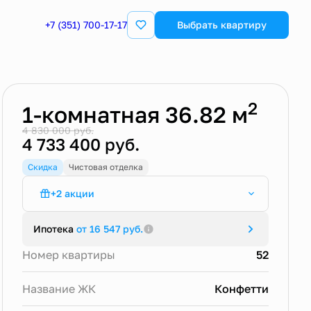
Забронировать
+7 (351) 700-17-17
Выбрать квартиру
2
1-комнатная 36.82 м
4 830 000 руб.
4 733 400 руб.
Скидка
Чистовая отделка
+2 акции
Трейд-ин в ЖК Конфетти
Ипотека
от 16 547 руб.
Семейная ипотека от 4,5%
Номер квартиры
52
Название ЖК
Конфетти