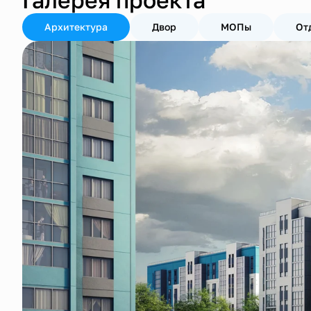
Галерея проекта
Архитектура
Двор
МОПы
От