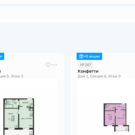
я
+2 акции
№ 267
и
Конфетти
ция 5, Этаж 3
Дом 1, Секция 6, Этаж 9