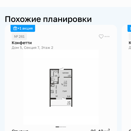
Похожие планировки
+1 акция
№ 261
Конфетти
Дом 5, Секция 7, Этаж 2
Д
2