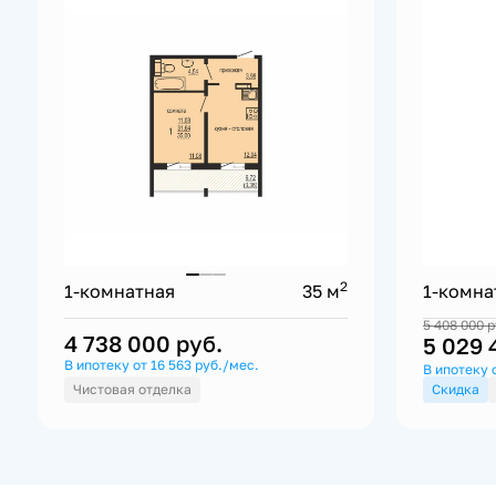
2
1-комнатная
35 м
1-комна
5 408 000
р
4 738 000
руб.
5 029
В ипотеку от 16 563 руб./мес.
В ипотеку о
Чистовая отделка
Скидка