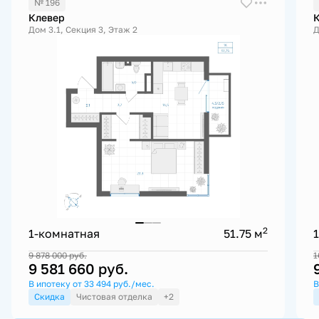
№ 196
Клевер
Дом 3.1, Секция 3, Этаж 2
Д
2
1-комнатная
51.75 м
9 878 000
руб.
1
9 581 660
руб.
В ипотеку от 33 494 руб./мес.
В
Скидка
Чистовая отделка
+2