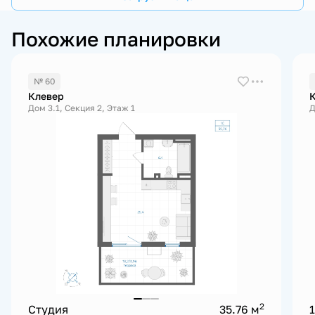
Похожие планировки
№ 60
Клевер
Дом 3.1, Секция 2, Этаж 1
Д
2
Студия
35.76 м