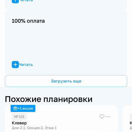
100% оплата
Читать
Загрузить еще
Похожие планировки
+1 акция
№ 121
Клевер
Дом 2.1, Секция 2, Этаж 1
Д